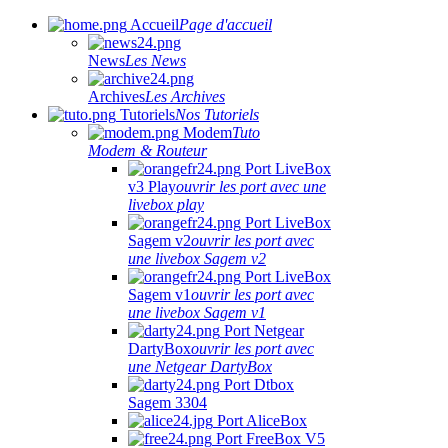
Accueil
Page d'accueil
News
Les News
Archives
Les Archives
Tutoriels
Nos Tutoriels
Modem
Tuto
Modem & Routeur
Port LiveBox
v3 Play
ouvrir les port avec une
livebox play
Port LiveBox
Sagem v2
ouvrir les port avec
une livebox Sagem v2
Port LiveBox
Sagem v1
ouvrir les port avec
une livebox Sagem v1
Port Netgear
DartyBox
ouvrir les port avec
une Netgear DartyBox
Port Dtbox
Sagem 3304
Port AliceBox
Port FreeBox V5