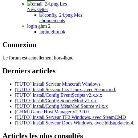
Les
Newsletter
Mes
abonnements
login ghm 2
login ghm ok
Connexion
Le forum est actuellement hors-ligne
Derniers articles
[TUTO] Install Serveur Minecraft Windows
[TUTO] Install Serveur Css Linux, avec Steamcmd.
[TUTO] Install/Config EventScripts v2.x.x.x
[TUTO] Install/Config SourceMod v1.x.x
[TUTO] Install/Config MétaMod Source v1.x.x
[GHM] Game Host Manager v2.3.0.0
[TUTO] Install Serveur TF2 Windows, avec SteamCMD
[TUTO] Install Serveur Dods Windows, avec hldsupdatetool.
Articles les plus consultés