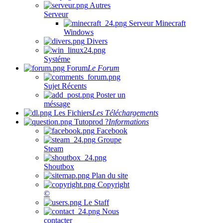
Autres
Serveur
Serveur Minecraft
Windows
Divers
Systéme
Forum
Le Forum
Sujet Récents
Poster un
méssage
Les Fichiers
Les Téléchargements
Tutoprod ?
Informations
Facebook
Groupe
Steam
Shoutbox
Plan du site
Copyright
©
Le Staff
Nous
contacter