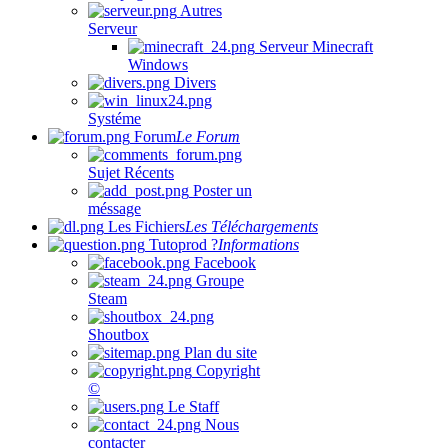
Autres
Serveur
Serveur Minecraft
Windows
Divers
Systéme
Forum
Le Forum
Sujet Récents
Poster un
méssage
Les Fichiers
Les Téléchargements
Tutoprod ?
Informations
Facebook
Groupe
Steam
Shoutbox
Plan du site
Copyright
©
Le Staff
Nous
contacter