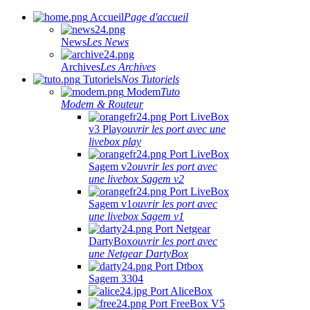
Accueil
Page d'accueil
News
Les News
Archives
Les Archives
Tutoriels
Nos Tutoriels
Modem
Tuto
Modem & Routeur
Port LiveBox
v3 Play
ouvrir les port avec une
livebox play
Port LiveBox
Sagem v2
ouvrir les port avec
une livebox Sagem v2
Port LiveBox
Sagem v1
ouvrir les port avec
une livebox Sagem v1
Port Netgear
DartyBox
ouvrir les port avec
une Netgear DartyBox
Port Dtbox
Sagem 3304
Port AliceBox
Port FreeBox V5