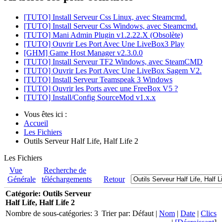
[TUTO] Install Serveur Css Linux, avec Steamcmd.
[TUTO] Install Serveur Css Windows, avec Steamcmd.
[TUTO] Mani Admin Plugin v1.2.22.X (Obsolète)
[TUTO] Ouvrir Les Port Avec Une LiveBox3 Play
[GHM] Game Host Manager v2.3.0.0
[TUTO] Install Serveur TF2 Windows, avec SteamCMD
[TUTO] Ouvrir Les Port Avec Une LiveBox Sagem V2.
[TUTO] Install Serveur Teamspeak 3 Windows
[TUTO] Ouvrir les Ports avec une FreeBox V5 ?
[TUTO] Install/Config SourceMod v1.x.x
Vous êtes ici :
Accueil
Les Fichiers
Outils Serveur Half Life, Half Life 2
Les Fichiers
Vue
Recherche de
Générale
téléchargements
Retour
Catégorie: Outils Serveur
Half Life, Half Life 2
Nombre de sous-catégories: 3
Trier par: Défaut |
Nom
|
Date
|
Clics