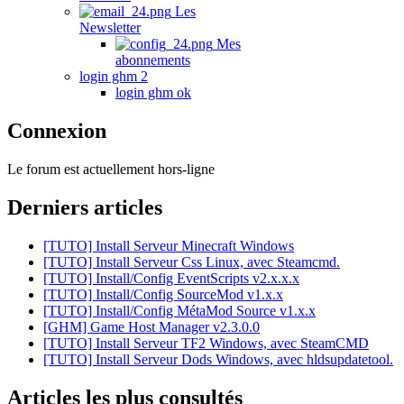
Les
Newsletter
Mes
abonnements
login ghm 2
login ghm ok
Connexion
Le forum est actuellement hors-ligne
Derniers articles
[TUTO] Install Serveur Minecraft Windows
[TUTO] Install Serveur Css Linux, avec Steamcmd.
[TUTO] Install/Config EventScripts v2.x.x.x
[TUTO] Install/Config SourceMod v1.x.x
[TUTO] Install/Config MétaMod Source v1.x.x
[GHM] Game Host Manager v2.3.0.0
[TUTO] Install Serveur TF2 Windows, avec SteamCMD
[TUTO] Install Serveur Dods Windows, avec hldsupdatetool.
Articles les plus consultés