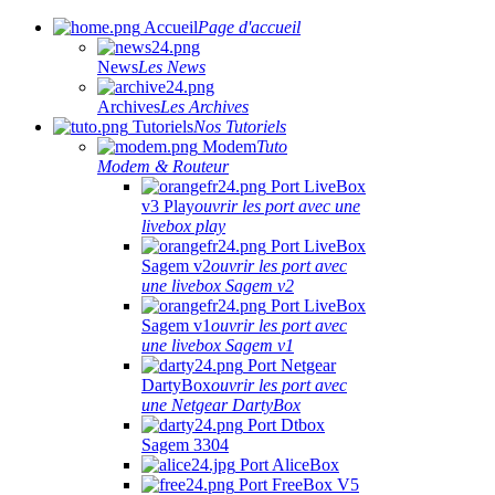
Accueil
Page d'accueil
News
Les News
Archives
Les Archives
Tutoriels
Nos Tutoriels
Modem
Tuto
Modem & Routeur
Port LiveBox
v3 Play
ouvrir les port avec une
livebox play
Port LiveBox
Sagem v2
ouvrir les port avec
une livebox Sagem v2
Port LiveBox
Sagem v1
ouvrir les port avec
une livebox Sagem v1
Port Netgear
DartyBox
ouvrir les port avec
une Netgear DartyBox
Port Dtbox
Sagem 3304
Port AliceBox
Port FreeBox V5