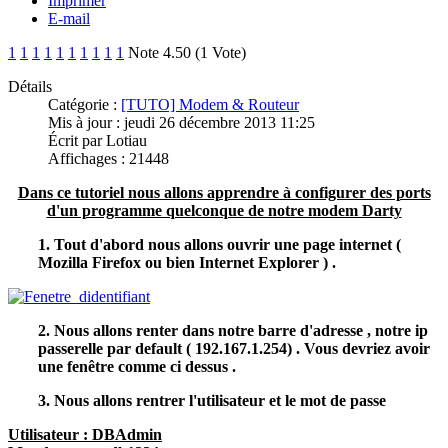
Imprimer
E-mail
1
1
1
1
1
1
1
1
1
1
Note 4.50 (1 Vote)
Détails
Catégorie :
[TUTO] Modem & Routeur
Mis à jour : jeudi 26 décembre 2013 11:25
Écrit par Lotiau
Affichages : 21448
Dans ce tutoriel nous allons apprendre à configurer des ports
d'un programme quelconque de notre modem Darty
1. Tout d'abord nous allons ouvrir une page internet (
Mozilla Firefox ou bien Internet Explorer ) .
2. Nous allons renter dans notre barre d'adresse , notre ip
passerelle par default ( 192.167.1.254) . Vous devriez avoir
une fenêtre comme ci dessus .
3. Nous allons rentrer l'utilisateur et le mot de passe
Utilisateur : DBAdmin