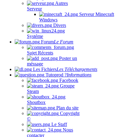
Autres
Serveur
Serveur Minecraft
Windows
Divers
Systéme
Forum
Le Forum
Sujet Récents
Poster un
méssage
Les Fichiers
Les Téléchargements
Tutoprod ?
Informations
Facebook
Groupe
Steam
Shoutbox
Plan du site
Copyright
©
Le Staff
Nous
contacter