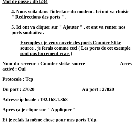
Mot de passe : db1234
4. Nous voila dans l'interface du modem . Ici ont va choisir
" Redirections des ports " .
5. Ici ont va cliquer sur " Ajouter " , et ont va renter nos
ports souhaitez .
Exemples : je veux ouvrir des ports Counter Stike
source , je ferais comme ceci ( Les ports de cet exemple
sont pas forcement vrais )
Nom du serveur : Counter strike source Accès
activé : Oui
Protocole : Tcp
Du port : 27020 Au port : 27020
Adresse ip locale : 192.168.1.368
Après ça je clique sur " Appliquer "
Et je refais la même chose pour mes ports Udp.