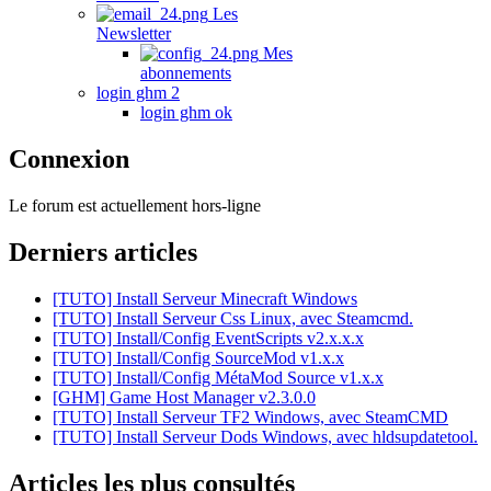
Les
Newsletter
Mes
abonnements
login ghm 2
login ghm ok
Connexion
Le forum est actuellement hors-ligne
Derniers articles
[TUTO] Install Serveur Minecraft Windows
[TUTO] Install Serveur Css Linux, avec Steamcmd.
[TUTO] Install/Config EventScripts v2.x.x.x
[TUTO] Install/Config SourceMod v1.x.x
[TUTO] Install/Config MétaMod Source v1.x.x
[GHM] Game Host Manager v2.3.0.0
[TUTO] Install Serveur TF2 Windows, avec SteamCMD
[TUTO] Install Serveur Dods Windows, avec hldsupdatetool.
Articles les plus consultés