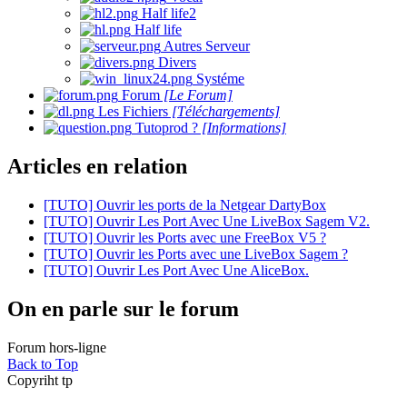
Half life2
Half life
Autres Serveur
Divers
Systéme
Forum
[Le Forum]
Les Fichiers
[Téléchargements]
Tutoprod ?
[Informations]
Articles en relation
[TUTO] Ouvrir les ports de la Netgear DartyBox
[TUTO] Ouvrir Les Port Avec Une LiveBox Sagem V2.
[TUTO] Ouvrir les Ports avec une FreeBox V5 ?
[TUTO] Ouvrir les Ports avec une LiveBox Sagem ?
[TUTO] Ouvrir Les Port Avec Une AliceBox.
On en parle sur le forum
Forum hors-ligne
Back to Top
Copyriht tp