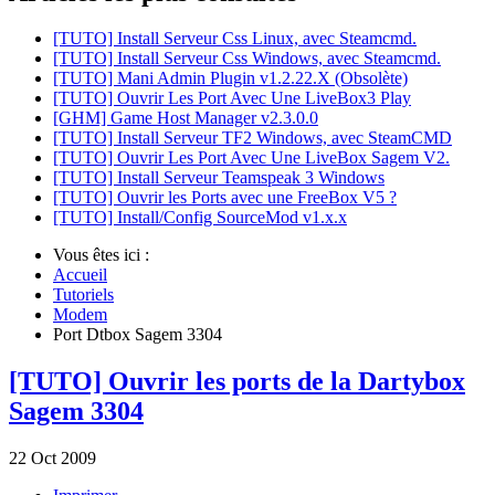
[TUTO] Install Serveur Css Linux, avec Steamcmd.
[TUTO] Install Serveur Css Windows, avec Steamcmd.
[TUTO] Mani Admin Plugin v1.2.22.X (Obsolète)
[TUTO] Ouvrir Les Port Avec Une LiveBox3 Play
[GHM] Game Host Manager v2.3.0.0
[TUTO] Install Serveur TF2 Windows, avec SteamCMD
[TUTO] Ouvrir Les Port Avec Une LiveBox Sagem V2.
[TUTO] Install Serveur Teamspeak 3 Windows
[TUTO] Ouvrir les Ports avec une FreeBox V5 ?
[TUTO] Install/Config SourceMod v1.x.x
Vous êtes ici :
Accueil
Tutoriels
Modem
Port Dtbox Sagem 3304
[TUTO] Ouvrir les ports de la Dartybox
Sagem 3304
22
Oct
2009