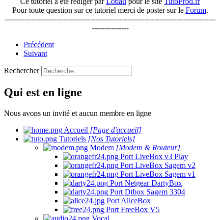
Ce tutoriel a été rédiger par
Lotiau
pour le site
TutoProd.fr
Pour toute question sur ce tutoriel merci de poster sur le
Forum
.
--------------------------------------------------------------------------------------
---------------
Précédent
Suivant
Rechercher
Qui est en ligne
Nous avons un invité et aucun membre en ligne
Accueil
[Page d'accueil]
Tutoriels
[Nos Tutoriels]
Modem
[Modem & Routeur]
Port LiveBox v3 Play
Port LiveBox Sagem v2
Port LiveBox Sagem v1
Port Netgear DartyBox
Port Dtbox Sagem 3304
Port AliceBox
Port FreeBox V5
Vocal