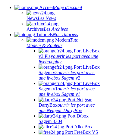
Accueil
Page d'accueil
News
Les News
Archives
Les Archives
Tutoriels
Nos Tutoriels
Modem
Tuto
Modem & Routeur
Port LiveBox
v3 Play
ouvrir les port avec une
livebox play
Port LiveBox
Sagem v2
ouvrir les port avec
une livebox Sagem v2
Port LiveBox
Sagem v1
ouvrir les port avec
une livebox Sagem v1
Port Netgear
DartyBox
ouvrir les port avec
une Netgear DartyBox
Port Dtbox
Sagem 3304
Port AliceBox
Port FreeBox V5