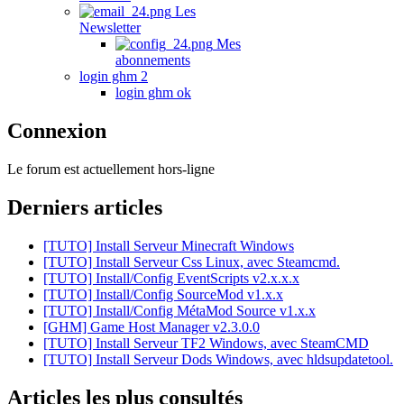
Les
Newsletter
Mes
abonnements
login ghm 2
login ghm ok
Connexion
Le forum est actuellement hors-ligne
Derniers articles
[TUTO] Install Serveur Minecraft Windows
[TUTO] Install Serveur Css Linux, avec Steamcmd.
[TUTO] Install/Config EventScripts v2.x.x.x
[TUTO] Install/Config SourceMod v1.x.x
[TUTO] Install/Config MétaMod Source v1.x.x
[GHM] Game Host Manager v2.3.0.0
[TUTO] Install Serveur TF2 Windows, avec SteamCMD
[TUTO] Install Serveur Dods Windows, avec hldsupdatetool.
Articles les plus consultés