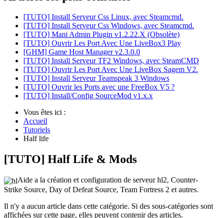
[TUTO] Install Serveur Css Linux, avec Steamcmd.
[TUTO] Install Serveur Css Windows, avec Steamcmd.
[TUTO] Mani Admin Plugin v1.2.22.X (Obsolète)
[TUTO] Ouvrir Les Port Avec Une LiveBox3 Play
[GHM] Game Host Manager v2.3.0.0
[TUTO] Install Serveur TF2 Windows, avec SteamCMD
[TUTO] Ouvrir Les Port Avec Une LiveBox Sagem V2.
[TUTO] Install Serveur Teamspeak 3 Windows
[TUTO] Ouvrir les Ports avec une FreeBox V5 ?
[TUTO] Install/Config SourceMod v1.x.x
Vous êtes ici :
Accueil
Tutoriels
Half life
[TUTO] Half Life & Mods
Aide a la création et configuration de serveur hl2, Counter-
Strike Source, Day of Defeat Source, Team Fortress 2 et autres.
Il n'y a aucun article dans cette catégorie. Si des sous-catégories sont
affichées sur cette page, elles peuvent contenir des articles.