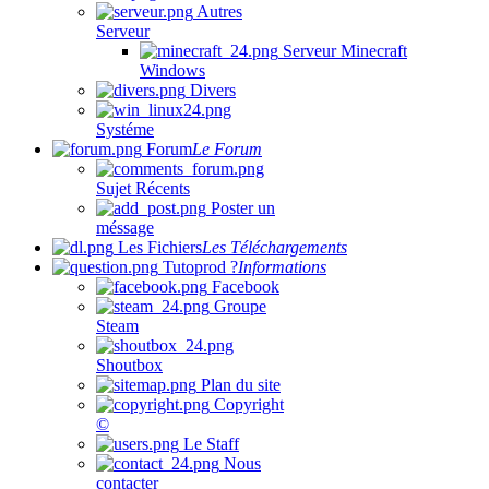
Autres
Serveur
Serveur Minecraft
Windows
Divers
Systéme
Forum
Le Forum
Sujet Récents
Poster un
méssage
Les Fichiers
Les Téléchargements
Tutoprod ?
Informations
Facebook
Groupe
Steam
Shoutbox
Plan du site
Copyright
©
Le Staff
Nous
contacter