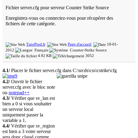
Fichier server.cfg pour serveur Counter Strike Source
Enregistrez-vous ou connectez-vous pour récupérer des
fichiers de cette catégorie.
TutoProd.fr
Page d'accueil
18-01-
2012
Français
Counter-Strike Source
4.92 KB
3052
4.1/
Placer le fichier server.cfg dans C:\srcds\css\cstrike\cfg
4.2/
Ouvrir le fichier
server.cfg avec le bloc note
ou
notepad++
4.3/
Vérifier que sv_lan est
bien a 0 si vous souhaiter
un serveur local
uniquement passer la
variable a 1.
4.4/
Vérifier que sv_region
est bien a 3 votre serveur
sera donc classé comme