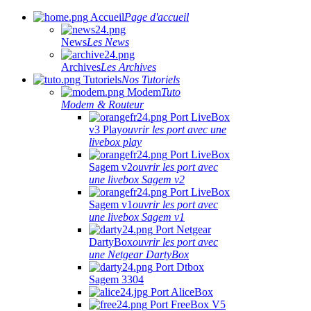
Accueil
Page d'accueil
News
Les News
Archives
Les Archives
Tutoriels
Nos Tutoriels
Modem
Tuto
Modem & Routeur
Port LiveBox
v3 Play
ouvrir les port avec une
livebox play
Port LiveBox
Sagem v2
ouvrir les port avec
une livebox Sagem v2
Port LiveBox
Sagem v1
ouvrir les port avec
une livebox Sagem v1
Port Netgear
DartyBox
ouvrir les port avec
une Netgear DartyBox
Port Dtbox
Sagem 3304
Port AliceBox
Port FreeBox V5