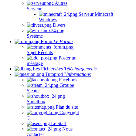
Autres
Serveur
Serveur Minecraft
Windows
Divers
Systéme
Forum
Le Forum
Sujet Récents
Poster un
méssage
Les Fichiers
Les Téléchargements
Tutoprod ?
Informations
Facebook
Groupe
Steam
Shoutbox
Plan du site
Copyright
©
Le Staff
Nous
contacter