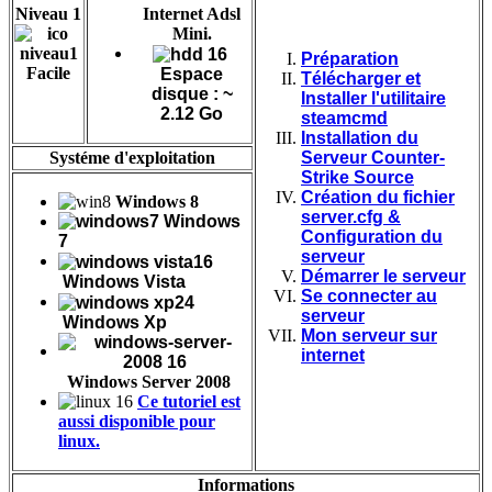
Niveau 1
Internet Adsl
Mini.
Préparation
Facile
Espace
Télécharger et
disque : ~
Installer l'utilitaire
2.12 Go
steamcmd
Installation du
Systéme d'exploitation
Serveur Counter-
Strike Source
Création du fichier
Windows 8
server.cfg &
Windows
Configuration du
7
serveur
Démarrer le serveur
Windows Vista
Se connecter au
serveur
Windows Xp
Mon serveur sur
internet
Windows Server 2008
Ce tutoriel est
aussi disponible pour
linux.
Informations