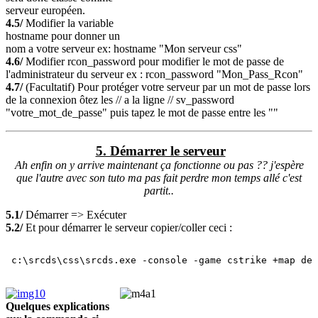
serveur européen.
4.5/
Modifier la variable
hostname pour donner un
nom a votre serveur ex: hostname "Mon serveur css"
4.6/
Modifier rcon_password pour modifier le mot de passe de
l'administrateur du serveur ex : rcon_password "Mon_Pass_Rcon"
4.7/
(Facultatif) Pour protéger votre serveur par un mot de passe lors
de la connexion ôtez les // a la ligne // sv_password
"votre_mot_de_passe" puis tapez le mot de passe entre les ""
5. Démarrer le serveur
Ah enfin on y arrive maintenant ça fonctionne ou pas ?? j'espère
que l'autre avec son tuto ma pas fait perdre mon temps allé c'est
partit..
5.1/
Démarrer => Exécuter
5.2/
Et pour démarrer le serveur copier/coller ceci :
 c:\srcds\css\srcds.exe -console -game cstrike +map de_
Quelques explications