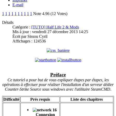
Imprimer
E-mail
1
1
1
1
1
1
1
1
1
1
Note 4.96 (12 Votes)
Détails
Catégorie :
[TUTO] Half Life 2 & Mods
Mis à jour : vendredi 27 décembre 2013 14:25
Écrit par Sissou Cyril
Affichages : 124536
Préface
Ce tutoriel a pour but de vous expliquer étapes par étapes, les
opérations à effectuer pour réaliser l'installation d'un serveur dédier
Counter-Strike Source sous windows avec l'utilitaire
SteamCMD.
Difficulté
Prés requis
Liste des chapitres
C
onnexion