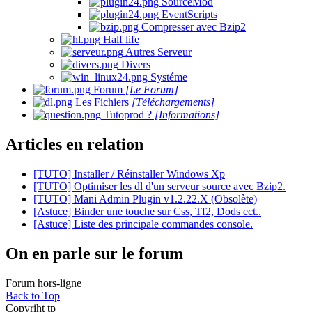
SourceMod
EventScripts
Compresser avec Bzip2
Half life
Autres Serveur
Divers
Systéme
Forum
[Le Forum]
Les Fichiers
[Téléchargements]
Tutoprod ?
[Informations]
Articles en relation
[TUTO] Installer / Réinstaller Windows Xp
[TUTO] Optimiser les dl d'un serveur source avec Bzip2.
[TUTO] Mani Admin Plugin v1.2.22.X (Obsolète)
[Astuce] Binder une touche sur Css, Tf2, Dods ect..
[Astuce] Liste des principale commandes console.
On en parle sur le forum
Forum hors-ligne
Back to Top
Copyriht tp