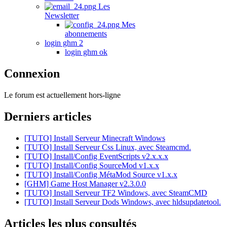
Les
Newsletter
Mes
abonnements
login ghm 2
login ghm ok
Connexion
Le forum est actuellement hors-ligne
Derniers articles
[TUTO] Install Serveur Minecraft Windows
[TUTO] Install Serveur Css Linux, avec Steamcmd.
[TUTO] Install/Config EventScripts v2.x.x.x
[TUTO] Install/Config SourceMod v1.x.x
[TUTO] Install/Config MétaMod Source v1.x.x
[GHM] Game Host Manager v2.3.0.0
[TUTO] Install Serveur TF2 Windows, avec SteamCMD
[TUTO] Install Serveur Dods Windows, avec hldsupdatetool.
Articles les plus consultés