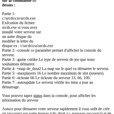
sur la commande ci-
dessus :
Partie 1:
c:\srcds\css\srcds.exe
Exécution du fichier
srcds.exe si vous avez
installé votre serveur sur
un autre disque du
modifier la lettre du
disque ex : i:\srcds\css\srcds.exe
Partie 2: -console ce paramètre permet d'afficher la console du
serveur.
Partie 3: -game cstrike Le type de serveur de jeu que nous
souhaitons démarrer.
Partie 4: +map de_dust2 La map sur le quel va démarrer le serveur.
Partie 5: -maxplayers 16 Le nombre maximum de slot (joueurs).
Partie 6: -tickrate 66 Le tickrate du serveur 33, 66, 100.
Partie 7: -autoupdate Le serveur vérifie les mise a jour au
démarrage.
Vous pouvez tapez
status
dans la console, pour afficher les
information du serveur
Astuce pour démarrer votre serveur rapidement il vous sufit de crée
un raccourci sur votre bureau (clic droit => nouveau raccourci) et de