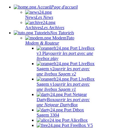
Accueil
Page d'accueil
News
Les News
Archives
Les Archives
Tutoriels
Nos Tutoriels
Modem
Tuto
Modem & Routeur
Port LiveBox
v3 Play
ouvrir les port avec une
livebox play
Port LiveBox
Sagem v2
ouvrir les port avec
une livebox Sagem v2
Port LiveBox
Sagem v1
ouvrir les port avec
une livebox Sagem v1
Port Netgear
DartyBox
ouvrir les port avec
une Netgear DartyBox
Port Dtbox
Sagem 3304
Port AliceBox
Port FreeBox V5