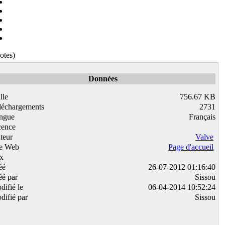
otes)
Données
lle
756.67 KB
léchargements
2731
ngue
Français
cence
teur
Valve
te Web
Page d'accueil
ix
éé
26-07-2012 01:16:40
éé par
Sissou
difié le
06-04-2014 10:52:24
difié par
Sissou