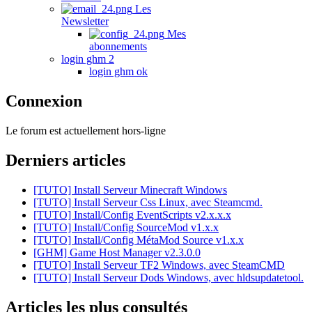
Les
Newsletter
Mes
abonnements
login ghm 2
login ghm ok
Connexion
Le forum est actuellement hors-ligne
Derniers articles
[TUTO] Install Serveur Minecraft Windows
[TUTO] Install Serveur Css Linux, avec Steamcmd.
[TUTO] Install/Config EventScripts v2.x.x.x
[TUTO] Install/Config SourceMod v1.x.x
[TUTO] Install/Config MétaMod Source v1.x.x
[GHM] Game Host Manager v2.3.0.0
[TUTO] Install Serveur TF2 Windows, avec SteamCMD
[TUTO] Install Serveur Dods Windows, avec hldsupdatetool.
Articles les plus consultés