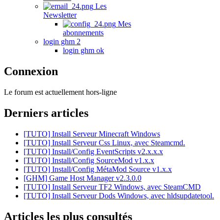
Les
Newsletter
Mes
abonnements
login ghm 2
login ghm ok
Connexion
Le forum est actuellement hors-ligne
Derniers articles
[TUTO] Install Serveur Minecraft Windows
[TUTO] Install Serveur Css Linux, avec Steamcmd.
[TUTO] Install/Config EventScripts v2.x.x.x
[TUTO] Install/Config SourceMod v1.x.x
[TUTO] Install/Config MétaMod Source v1.x.x
[GHM] Game Host Manager v2.3.0.0
[TUTO] Install Serveur TF2 Windows, avec SteamCMD
[TUTO] Install Serveur Dods Windows, avec hldsupdatetool.
Articles les plus consultés