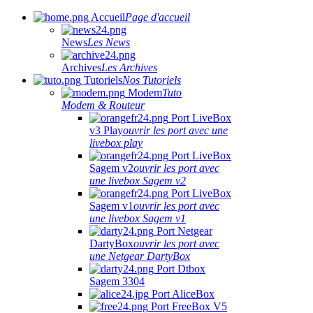
Accueil
Page d'accueil
News
Les News
Archives
Les Archives
Tutoriels
Nos Tutoriels
Modem
Tuto
Modem & Routeur
Port LiveBox
v3 Play
ouvrir les port avec une
livebox play
Port LiveBox
Sagem v2
ouvrir les port avec
une livebox Sagem v2
Port LiveBox
Sagem v1
ouvrir les port avec
une livebox Sagem v1
Port Netgear
DartyBox
ouvrir les port avec
une Netgear DartyBox
Port Dtbox
Sagem 3304
Port AliceBox
Port FreeBox V5