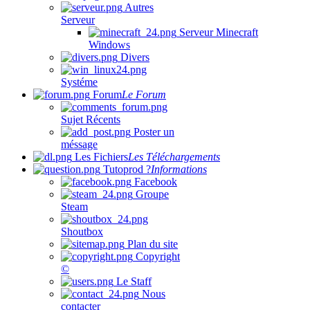
Autres
Serveur
Serveur Minecraft
Windows
Divers
Systéme
Forum
Le Forum
Sujet Récents
Poster un
méssage
Les Fichiers
Les Téléchargements
Tutoprod ?
Informations
Facebook
Groupe
Steam
Shoutbox
Plan du site
Copyright
©
Le Staff
Nous
contacter