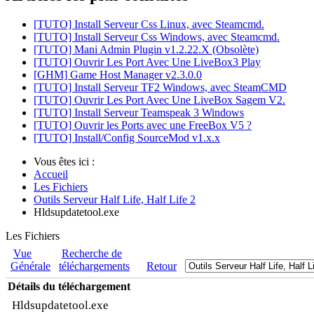
[TUTO] Install Serveur Css Linux, avec Steamcmd.
[TUTO] Install Serveur Css Windows, avec Steamcmd.
[TUTO] Mani Admin Plugin v1.2.22.X (Obsolète)
[TUTO] Ouvrir Les Port Avec Une LiveBox3 Play
[GHM] Game Host Manager v2.3.0.0
[TUTO] Install Serveur TF2 Windows, avec SteamCMD
[TUTO] Ouvrir Les Port Avec Une LiveBox Sagem V2.
[TUTO] Install Serveur Teamspeak 3 Windows
[TUTO] Ouvrir les Ports avec une FreeBox V5 ?
[TUTO] Install/Config SourceMod v1.x.x
Vous êtes ici :
Accueil
Les Fichiers
Outils Serveur Half Life, Half Life 2
Hldsupdatetool.exe
Les Fichiers
Vue
Recherche de
Générale
téléchargements
Retour
Détails du téléchargement
Hldsupdatetool.exe