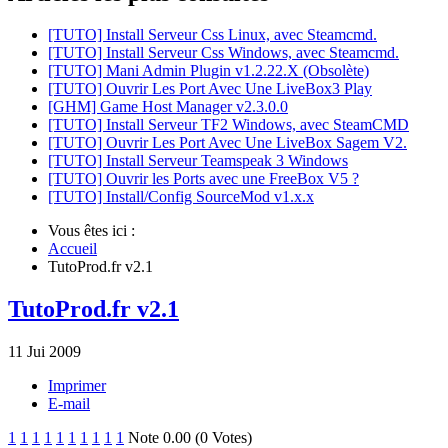
[TUTO] Install Serveur Css Linux, avec Steamcmd.
[TUTO] Install Serveur Css Windows, avec Steamcmd.
[TUTO] Mani Admin Plugin v1.2.22.X (Obsolète)
[TUTO] Ouvrir Les Port Avec Une LiveBox3 Play
[GHM] Game Host Manager v2.3.0.0
[TUTO] Install Serveur TF2 Windows, avec SteamCMD
[TUTO] Ouvrir Les Port Avec Une LiveBox Sagem V2.
[TUTO] Install Serveur Teamspeak 3 Windows
[TUTO] Ouvrir les Ports avec une FreeBox V5 ?
[TUTO] Install/Config SourceMod v1.x.x
Vous êtes ici :
Accueil
TutoProd.fr v2.1
TutoProd.fr v2.1
11
Jui
2009
Imprimer
E-mail
1
1
1
1
1
1
1
1
1
1
Note 0.00 (0 Votes)