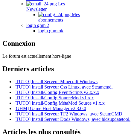
Les
Newsletter
Mes
abonnements
login ghm 2
login ghm ok
Connexion
Le forum est actuellement hors-ligne
Derniers articles
[TUTO] Install Serveur Minecraft Windows
[TUTO] Install Serveur Css Linux, avec Steamcmd.
[TUTO] Install/Config EventScripts v2.x.x.x
[TUTO] Install/Config SourceMod v1.x.x
[TUTO] Install/Config MétaMod Source v1.x.x
[GHM] Game Host Manager v2.3.0.0
[TUTO] Install Serveur TF2 Windows, avec SteamCMD
[TUTO] Install Serveur Dods Windows, avec hldsupdatetool.
Articles les plus consultés