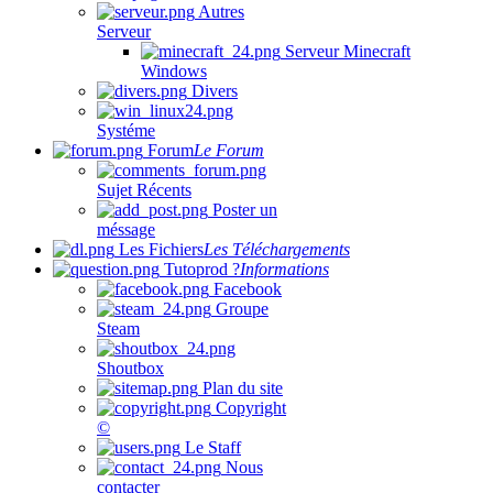
Autres
Serveur
Serveur Minecraft
Windows
Divers
Systéme
Forum
Le Forum
Sujet Récents
Poster un
méssage
Les Fichiers
Les Téléchargements
Tutoprod ?
Informations
Facebook
Groupe
Steam
Shoutbox
Plan du site
Copyright
©
Le Staff
Nous
contacter