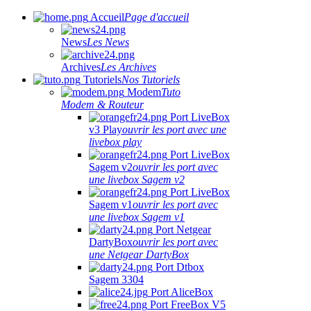
Accueil
Page d'accueil
News
Les News
Archives
Les Archives
Tutoriels
Nos Tutoriels
Modem
Tuto
Modem & Routeur
Port LiveBox
v3 Play
ouvrir les port avec une
livebox play
Port LiveBox
Sagem v2
ouvrir les port avec
une livebox Sagem v2
Port LiveBox
Sagem v1
ouvrir les port avec
une livebox Sagem v1
Port Netgear
DartyBox
ouvrir les port avec
une Netgear DartyBox
Port Dtbox
Sagem 3304
Port AliceBox
Port FreeBox V5